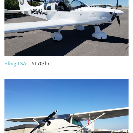
Sling LSA
$170/hr