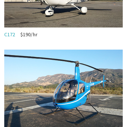
C172
$190/hr